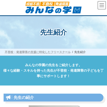
コ
ナ
ン
ビ
テ
ゲ
ン
ー
ツ
シ
へ
ョ
ス
ン
先生紹介
キ
に
ッ
移
プ
動
不登校・発達障害の支援に特化したフリースクール
先生紹介
みんなの学園の先生をご紹介します。
様々な経験・スキルを持った先生が不登校・発達障害の子どもを丁
寧にサポートします！
先生の紹介