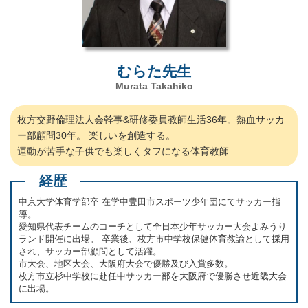
むらた先生
Murata Takahiko
枚方交野倫理法人会幹事&研修委員教師生活36年。熱血サッカ
ー部顧問30年。 楽しいを創造する。
運動が苦手な子供でも楽しくタフになる体育教師
経歴
中京大学体育学部卒 在学中豊田市スポーツ少年団にてサッカー指
導。
愛知県代表チームのコーチとして全日本少年サッカー大会よみうり
ランド開催に出場。 卒業後、枚方市中学校保健体育教諭として採用
され、サッカー部顧問として活躍。
市大会、地区大会、大阪府大会で優勝及び入賞多数。
枚方市立杉中学校に赴任中サッカー部を大阪府で優勝させ近畿大会
に出場。